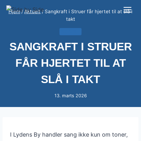
Fortsæt
Hjem
/
Aktuelt
/
Sangkraft i Struer får hjertet til at slå i
til
takt
indhold
AKTUELT
SANGKRAFT I STRUER
FÅR HJERTET TIL AT
SLÅ I TAKT
13. marts 2026
I Lydens By handler sang ikke kun om toner,